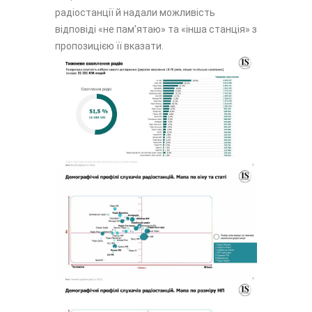
радіостанції й надали можливість
відповіді «не памʼятаю» та «інша станція» з
пропозицією її вказати.