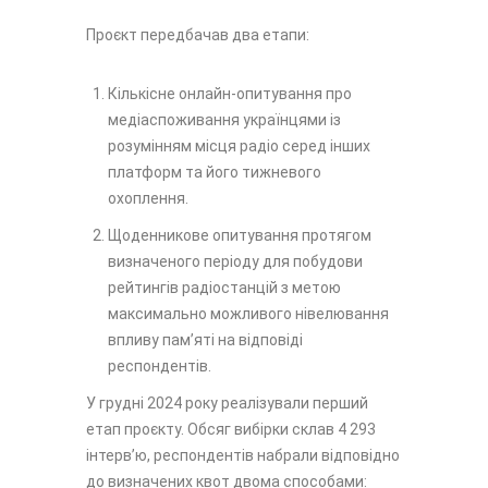
Проєкт передбачав два етапи:
Кількісне онлайн-опитування про
медіаспоживання українцями із
розумінням місця радіо серед інших
платформ та його тижневого
охоплення.
Щоденникове опитування протягом
визначеного періоду для побудови
рейтингів радіостанцій з метою
максимально можливого нівелювання
впливу памʼяті на відповіді
респондентів.
У грудні 2024 року реалізували перший
етап проєкту. Обсяг вибірки склав 4 293
інтервʼю, респондентів набрали відповідно
до визначених квот двома способами: