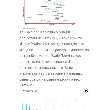
Трійка лідерів за рівнем знання
радіостанцій: «Хіт ФМ», «Люкс ФМ» та
«Наше Радіо». «Авторадіо» посідає 4-те
місце за знанням та прослуховуванням за
останній тиждень. Радіо Промінь має
досить близькі показники до «Радіо
П’ятниця» та Українського Радіо.
Українське Радіо має один з найвищих
рівнів довіри, на рівні з лідером ринку —
«Хіт ФМ».