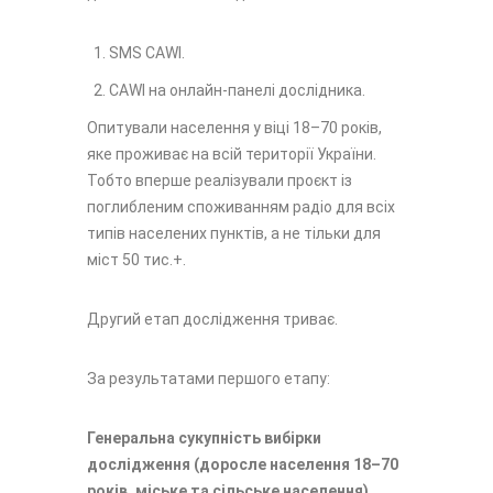
SMS CAWI.
CAWI на онлайн-панелі дослідника.
Опитували населення у віці 18–70 років,
яке проживає на всій території України.
Тобто вперше реалізували проєкт із
поглибленим споживанням радіо для всіх
типів населених пунктів, а не тільки для
міст 50 тис.+.
Другий етап дослідження триває.
За результатами першого етапу:
Генеральна сукупність вибірки
дослідження
(доросле населення 18–70
років, міське та сільське населення)