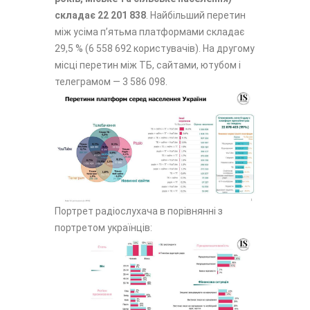
складає 22 201 838
. Найбільший перетин
між усіма п’ятьма платформами складає
29,5 % (6 558 692 користувачів). На другому
місці перетин між ТБ, сайтами, ютубом і
телеграмом — 3 586 098.
Портрет радіослухача в порівнянні з
портретом українців: