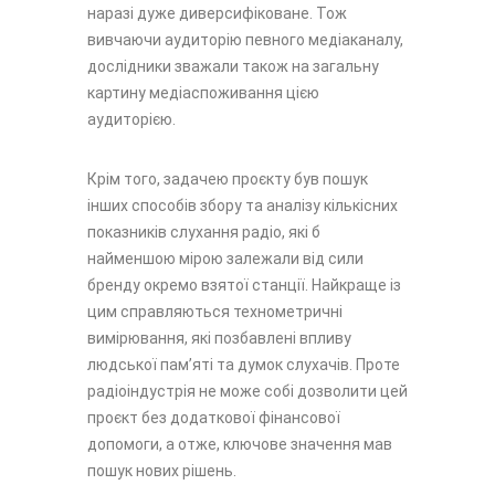
наразі дуже диверсифіковане. Тож
вивчаючи аудиторію певного медіаканалу,
дослідники зважали також на загальну
картину медіаспоживання цією
аудиторією.
Крім того, задачею проєкту був пошук
інших способів збору та аналізу кількісних
показників слухання радіо, які б
найменшою мірою залежали від сили
бренду окремо взятої станції. Найкраще із
цим справляються технометричні
вимірювання, які позбавлені впливу
людської памʼяті та думок слухачів. Проте
радіоіндустрія не може собі дозволити цей
проєкт без додаткової фінансової
допомоги, а отже, ключове значення мав
пошук нових рішень.