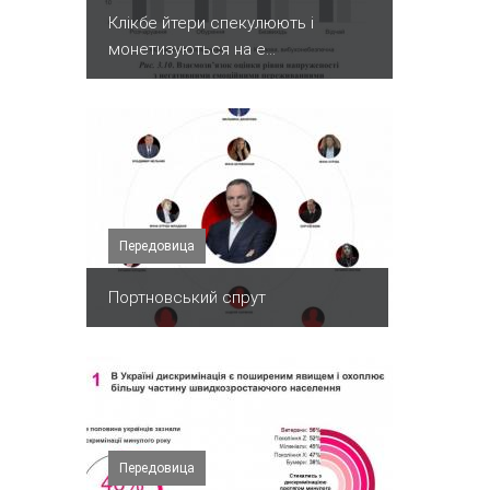
Клікбе йтери спекулюють і
монетизуються на е...
Передовица
Портновський спрут
Передовица