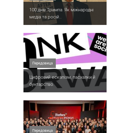
100 днів Трампа. Як міжнародні
медіа та росій...
Передовица
​Цифровий ескапізм, пасхалки й
бунтарство.
Передовица