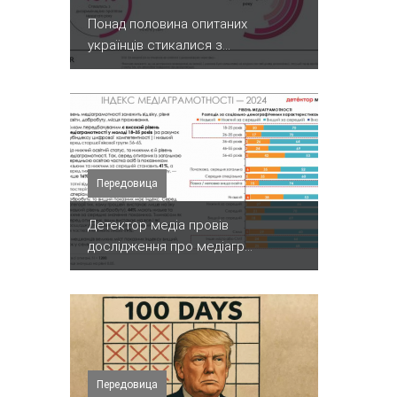
Понад половина опитаних
українців стикалися з...
Передовица
Детектор медіа провів
дослідження про медіагр...
Передовица