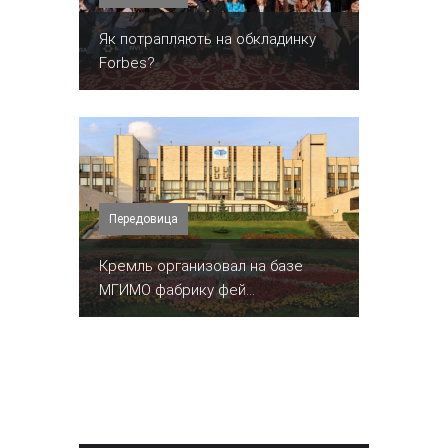
​Як потрапляють на обкладинку
Forbes?
Передовица
Кремль организовал на базе
МГИМО фабрику фей...