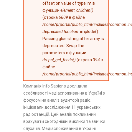
offset on value of type int в
функции
element_children()
(строка
6609
в файле
/home/prportal/public_html/includes/common.in
Deprecated function
: implode():
Passing glue string after array is
deprecated. Swap the
parameters в функции
drupal_get_feeds()
(строка
394
в
файле
/home/prportal/public_html/includes/common.in
Компанія Info Sapiens дослідила
особливості медіаспоживання в Україні з
фокусом на аналіз аудиторії радіо.
Ініціювали дослідження 11 українських
радіостанцій. Цей аналіз покликаний
врахувати сьогоднішні виклики та звички
слухачів. Медіаспоживання в Україні