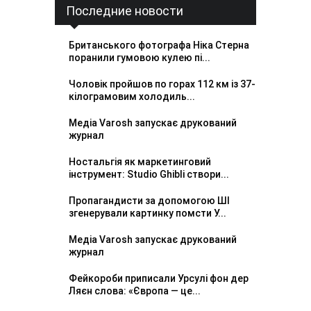
Последние новости
Британського фотографа Ніка Стерна
поранили гумовою кулею пі...
Чоловік пройшов по горах 112 км із 37-
кілограмовим холодиль...
Медіа Varosh запускає друкований
журнал
Ностальгія як маркетинговий
інструмент: Studio Ghibli створи...
Пропагандисти за допомогою ШІ
згенерували картинку помсти У...
Медіа Varosh запускає друкований
журнал
Фейкороби приписали Урсулі фон дер
Ляєн слова: «Європа — це...