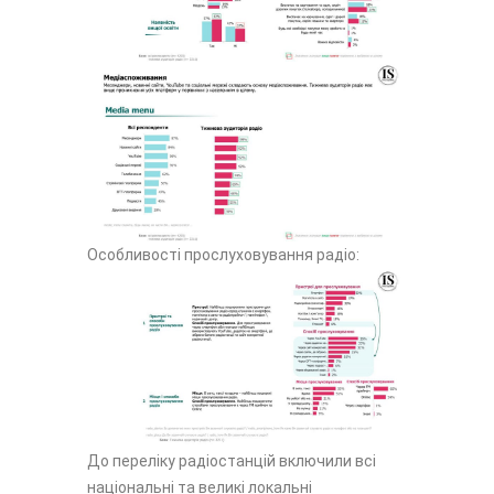
Особливості прослуховування радіо:
До переліку радіостанцій включили всі
національні та великі локальні