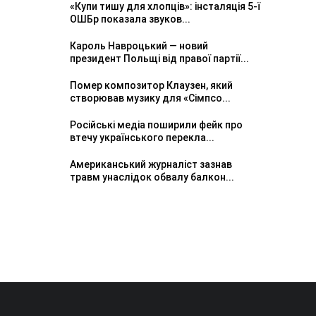
«Купи тишу для хлопців»: інсталяція 5-ї
ОШБр показала звуков...
Кароль Навроцький — новий
президент Польщі від правої партії...
Помер композитор Клаузен, який
створював музику для «Сімпсо...
Російські медіа поширили фейк про
втечу українського перекла...
Американський журналіст зазнав
травм унаслідок обвалу балкон...