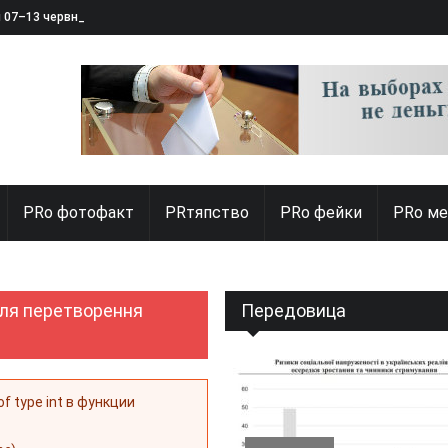
я 07–13 червня 2025
PRо фотофакт
PRтяпство
PRo фейки
PRo ме
 для перетворення
Передовица
 of type int в функции