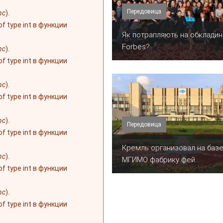
Передовица
nc
).
 of type int в функции
​Як потрапляють на обкладин
Forbes?
nc
).
 of type int в функции
nc
).
 of type int в функции
nc
).
Передовица
 of type int в функции
Кремль организовал на баз
nc
).
МГИМО фабрику фей...
 of type int в функции
nc
).
 of type int в функции