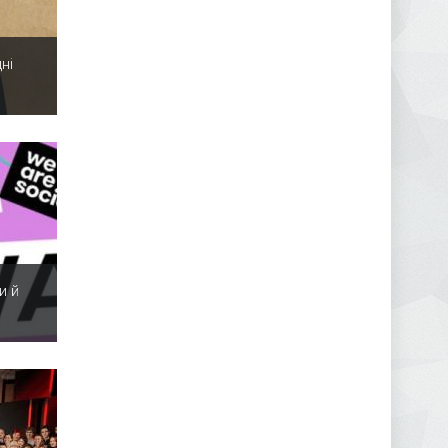
ні
и й