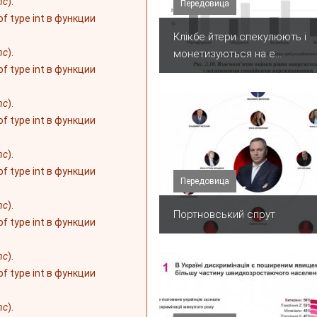
nc
).
Передовица
 of type int в функции
Клікбе йтери спекулюють і
nc
).
монетизуються на е...
 of type int в функции
nc
).
 of type int в функции
nc
).
 of type int в функции
Передовица
nc
).
Портновський спрут
 of type int в функции
nc
).
 of type int в функции
nc
).