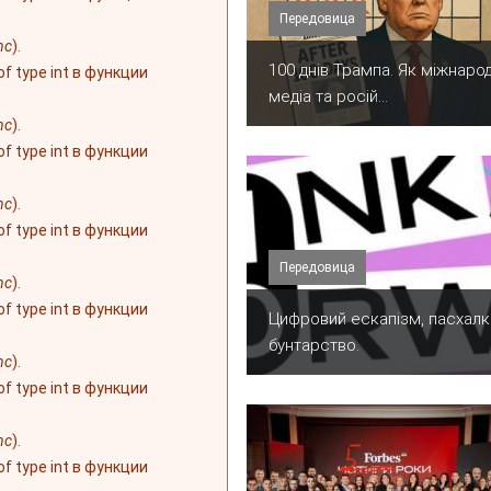
Передовица
nc
).
100 днів Трампа. Як міжнарод
 of type int в функции
медіа та росій...
nc
).
 of type int в функции
nc
).
 of type int в функции
Передовица
nc
).
 of type int в функции
​Цифровий ескапізм, пасхалк
бунтарство.
nc
).
 of type int в функции
nc
).
 of type int в функции