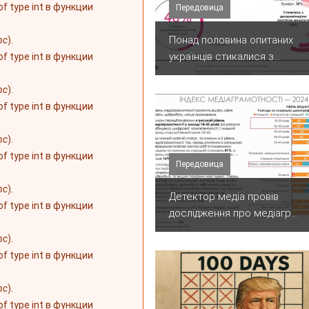
 of type int в функции
Передовица
Понад половина опитаних
nc
).
українців стикалися з...
 of type int в функции
nc
).
 of type int в функции
nc
).
 of type int в функции
Передовица
nc
).
Детектор медіа провів
 of type int в функции
дослідження про медіагр...
nc
).
 of type int в функции
nc
).
 of type int в функции