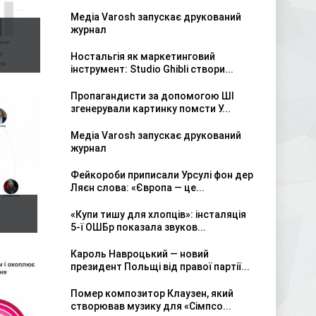
Медіа Varosh запускає друкований
журнал
Ностальгія як маркетинговий
інструмент: Studio Ghibli створи...
Пропагандисти за допомогою ШІ
згенерували картинку помсти У...
Медіа Varosh запускає друкований
журнал
Фейкороби приписали Урсулі фон дер
Ляєн слова: «Європа — це...
«Купи тишу для хлопців»: інсталяція
5-ї ОШБр показала звуков...
Кароль Навроцький — новий
президент Польщі від правої партії...
Помер композитор Клаузен, який
створював музику для «Сімпсо...