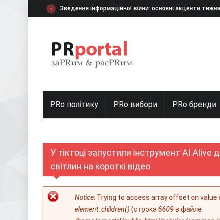
Перейти к основному содержанию
Зведення інформаційної війни: основні акценти тижн
PRo політику
PRo вибори
PRо бренди
У тіктоці запустили інструмент AI Alive
світлин на короткі відео
Сообщение об ошибке
Notice
: Trying to access array offset on value
element_children()
(строка
6609
в файле