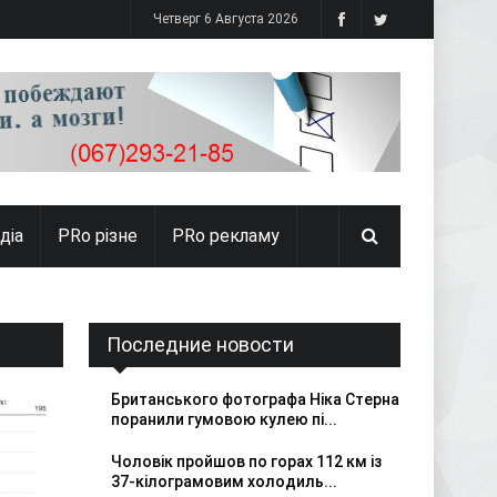
Четверг 6 Августа 2026
діа
PRо різне
PRo рекламу
Последние новости
Британського фотографа Ніка Стерна
поранили гумовою кулею пі...
Чоловік пройшов по горах 112 км із
37-кілограмовим холодиль...