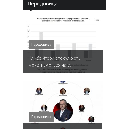
Передовица
Передовица
Клікбе йтери спекулюють і
монетизуються на е...
Передовица