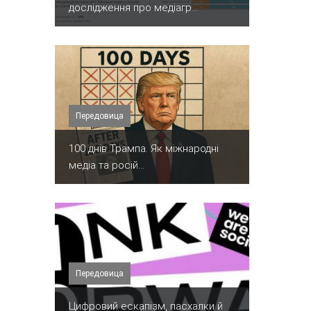
дослідження про медіагр...
Передовица
100 днів Трампа. Як міжнародні
медіа та росій...
Передовица
​Цифровий ескапізм, пасхалки й