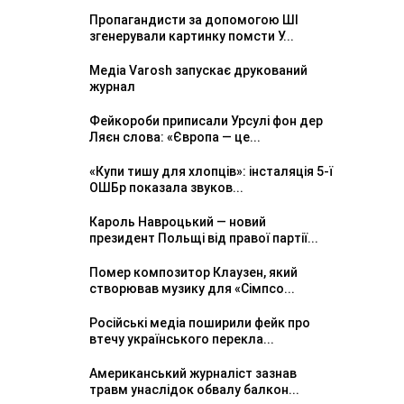
Пропагандисти за допомогою ШІ
згенерували картинку помсти У...
Медіа Varosh запускає друкований
журнал
Фейкороби приписали Урсулі фон дер
Ляєн слова: «Європа — це...
«Купи тишу для хлопців»: інсталяція 5-ї
ОШБр показала звуков...
Кароль Навроцький — новий
президент Польщі від правої партії...
Помер композитор Клаузен, який
створював музику для «Сімпсо...
Російські медіа поширили фейк про
втечу українського перекла...
Американський журналіст зазнав
травм унаслідок обвалу балкон...