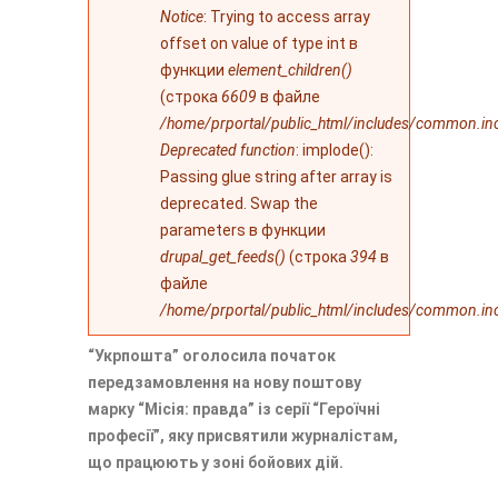
Notice
: Trying to access array
offset on value of type int в
функции
element_children()
(строка
6609
в файле
/home/prportal/public_html/includes/common.in
Deprecated function
: implode():
Passing glue string after array is
deprecated. Swap the
parameters в функции
drupal_get_feeds()
(строка
394
в
файле
/home/prportal/public_html/includes/common.in
“Укрпошта” оголосила початок
передзамовлення на нову поштову
марку “Місія: правда” із серії “Героїчні
професії”, яку присвятили журналістам,
що працюють у зоні бойових дій.