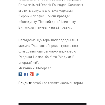
Премією імені Георгія Ґонґадзе. Комплект
містить аркуш із шістьма марками
“Героїчні професії. Місія: правда”,
обкладинку “Перший день” і листівку.
Випуск запланували на 22 травня.
Нагадаємо, що торік напередодні Дня
медика “Укрпошта” презентувала нові
благодійні поштові марки під назвою
“Медики. На полі бою” та “Медики. В
операційній”.
Источник:
PRпортал
Войдите
, чтобы оставлять комментарии