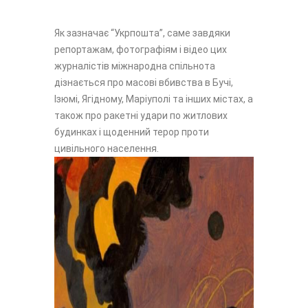
Як зазначає “Укрпошта”, саме завдяки
репортажам, фотографіям і відео цих
журналістів міжнародна спільнота
дізнається про масові вбивства в Бучі,
Ізюмі, Ягідному, Маріуполі та інших містах, а
також про ракетні удари по житлових
будинках і щоденний терор проти
цивільного населення.