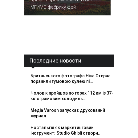
МГИМО фабрику фей...
Последние новости
Британського фотографа Ніка Стерна
поранили гумовою кулею пі...
Чоловік пройшов по горах 112 км із 37-
кілограмовим холодиль...
Медіа Varosh запускає друкований
журнал
Ностальгія як маркетинговий
інструмент: Studio Ghibli створи...