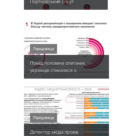
Портновський спрут
Передовица
Понад половина опитаних
українців стикалися з...
Передовица
Детектор медіа провів