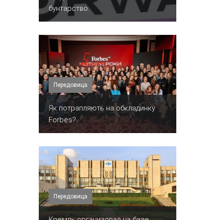
бунтарство.
Передовица
​Як потрапляють на обкладинку
Forbes?
Передовица
Кремль организовал на базе