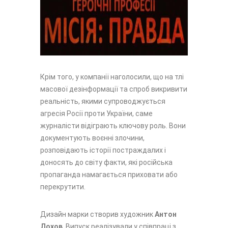
Крім того, у компанії наголосили, що на тлі
масової дезінформації та спроб викривити
реальність, якими супроводжується
агресія Росії проти України, саме
журналісти відіграють ключову роль. Вони
документують воєнні злочини,
розповідають історії постраждалих і
доносять до світу факти, які російська
пропаганда намагається приховати або
перекрутити.
Дизайн марки створив художник
Антон
Лохов
. Випуск реалізували у співпраці з