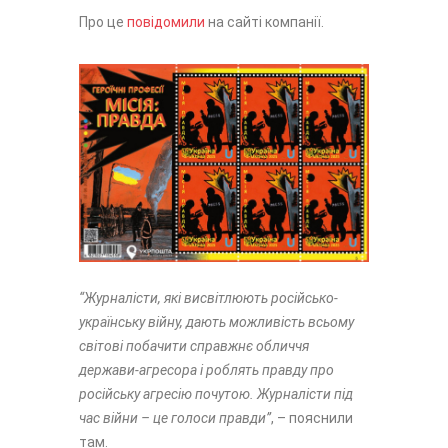
Про це
повідомили
на сайті компанії.
“Журналісти, які висвітлюють російсько-
українську війну, дають можливість всьому
світові побачити справжнє обличчя
держави-агресора і роблять правду про
російську агресію почутою. Журналісти під
час війни – це голоси правди”
, – пояснили
там.