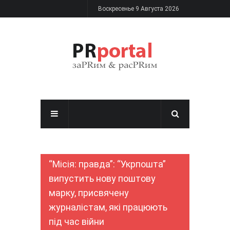
Перейти к основному содержанию
Воскресенье 9 Августа 2026
“Місія: правда”: “Укрпошта”
випустить нову поштову
марку, присвячену
журналістам, які працюють
під час війни