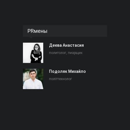
PRмены
Деева Анастасия
политолог, пиарщик
Подоляк Михайло
політтехнолог