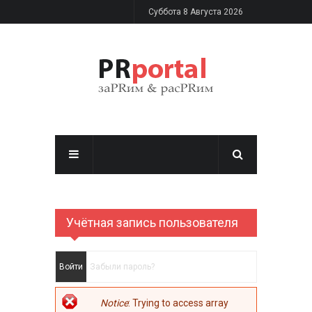
Перейти к основному содержанию
Суббота 8 Августа 2026
Учётная запись пользователя
Главные вкладки
Войти
(активная вкладка)
Забыли пароль?
Сообщение об
Notice
: Trying to access array