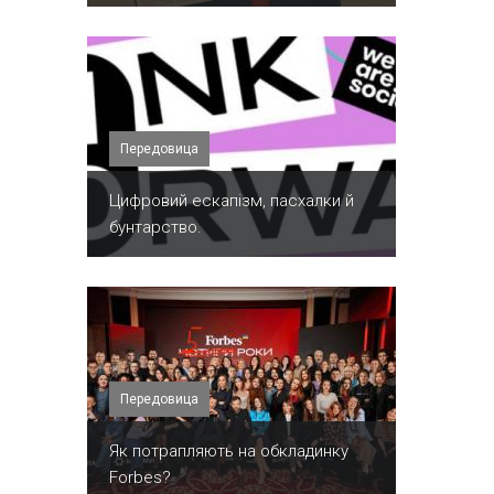
Передовица
​Цифровий ескапізм, пасхалки й
бунтарство.
Передовица
​Як потрапляють на обкладинку
Forbes?