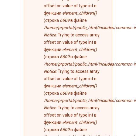
offset on value of type int в
функции
element_children()
(строка
6609
в файле
/home/prportal/public_html/includes/common.i
Notice
: Trying to access array
offset on value of type int в
функции
element_children()
(строка
6609
в файле
/home/prportal/public_html/includes/common.i
Notice
: Trying to access array
offset on value of type int в
функции
element_children()
(строка
6609
в файле
/home/prportal/public_html/includes/common.i
Notice
: Trying to access array
offset on value of type int в
функции
element_children()
(строка
6609
в файле