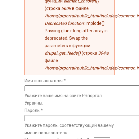
функции
element_children()
(строка
6609
в файле
/home/prportal/public_html/includes/common.i
Deprecated function
: implode():
Passing glue string after array is
deprecated. Swap the
parameters в функции
drupal_get_feeds()
(строка
394
в
файле
/home/prportal/public_html/includes/common.i
Имя пользователя
*
Укажите ваше имя на сайте PRпортал
Украины.
Пароль
*
Укажите пароль, соответствующий вашему
имени пользователя.