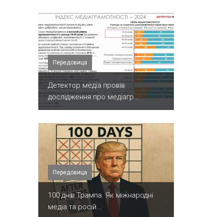
Передовица
Детектор медіа провів
дослідження про медіагр...
Передовица
100 днів Трампа. Як міжнародні
медіа та росій...