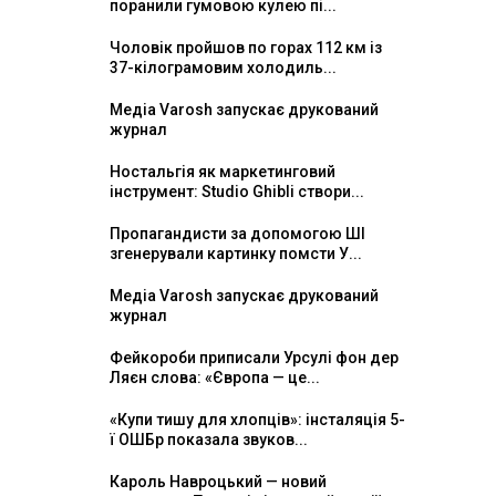
поранили гумовою кулею пі...
Чоловік пройшов по горах 112 км із
37-кілограмовим холодиль...
Медіа Varosh запускає друкований
журнал
Ностальгія як маркетинговий
інструмент: Studio Ghibli створи...
Пропагандисти за допомогою ШІ
згенерували картинку помсти У...
Медіа Varosh запускає друкований
журнал
Фейкороби приписали Урсулі фон дер
Ляєн слова: «Європа — це...
«Купи тишу для хлопців»: інсталяція 5-
ї ОШБр показала звуков...
Кароль Навроцький — новий