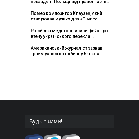
президент Польщі від правої партії...
Помер композитор Клаузен, який
створював музику для «Сімпсо...
Російські медіа поширили фейк про
втечу українського перекла...
Американський журналіст зазнав
травм унаслідок обвалу балкон...
Будь с нами!