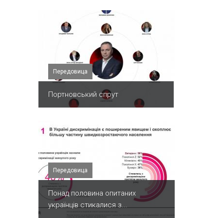
Передовица
Портновський спрут
Передовица
Понад половина опитаних
українців стикалися з...