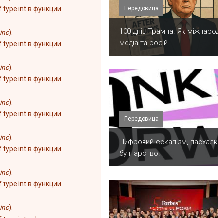
Передовица
of type int в функции
100 днів Трампа. Як міжнарод
inc
).
медіа та росій...
of type int в функции
inc
).
of type int в функции
inc
).
of type int в функции
Передовица
inc
).
​Цифровий ескапізм, пасхалк
of type int в функции
бунтарство.
inc
).
of type int в функции
inc
).