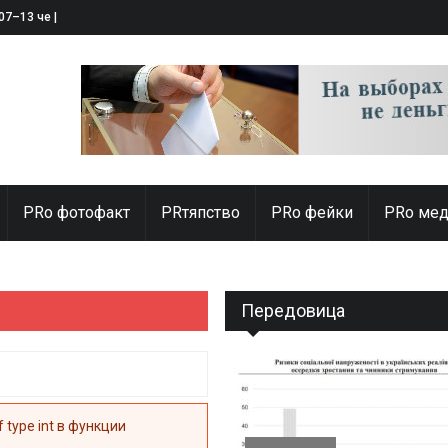
 07–13 червня 2025
PRо фотофакт
PRтяпство
PRo фейки
PRo мед
Передовица
of type int в функции