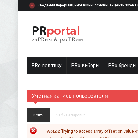
Перейти к основному содержанию
Зведення інформаційної війни: основні акценти тижня
PRo політику
PRo вибори
PRо бренди
Учётная запись пользователя
Главные вкладки
Войти
(активная вкладка)
Забыли пароль?
Сообщение об ошибке
Notice
: Trying to access array offset on value 