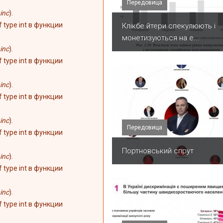
Передовица
inc
).
of type int в функции
Клікбе йтери спекулюють і
монетизуються на е...
inc
).
of type int в функции
inc
).
of type int в функции
inc
).
Передовица
of type int в функции
Портновський спрут
inc
).
of type int в функции
inc
).
of type int в функции