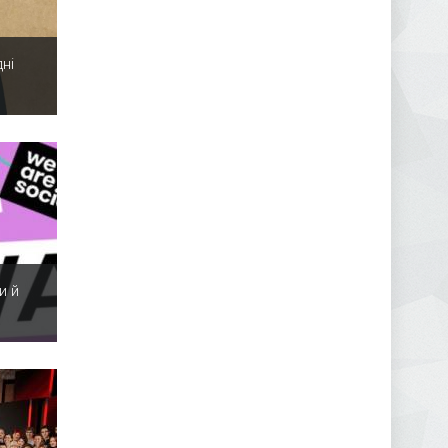
ні
и й