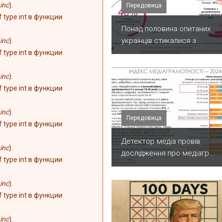
inc
).
Передовица
of type int в функции
Понад половина опитаних
українців стикалися з...
inc
).
of type int в функции
inc
).
of type int в функции
inc
).
Передовица
of type int в функции
Детектор медіа провів
inc
).
дослідження про медіагр...
of type int в функции
inc
).
of type int в функции
inc
).