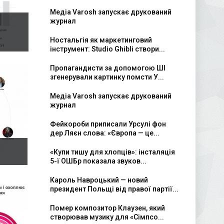
Медіа Varosh запускає друкований
журнал
Ностальгія як маркетинговий
інструмент: Studio Ghibli створи...
Пропагандисти за допомогою ШІ
згенерували картинку помсти У...
Медіа Varosh запускає друкований
журнал
Фейкороби приписали Урсулі фон
дер Ляєн слова: «Європа — це...
«Купи тишу для хлопців»: інсталяція
5-ї ОШБр показала звуков...
Кароль Навроцький — новий
президент Польщі від правої партії...
Помер композитор Клаузен, який
створював музику для «Сімпсо...