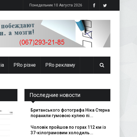
Понедельник 10 Августа 2026
іа
PRо різне
PRo рекламу
Последние новости
Британського фотографа Ніка Стерна
поранили гумовою кулею пі...
Чоловік пройшов по горах 112 км із
37-кілограмовим холодиль...