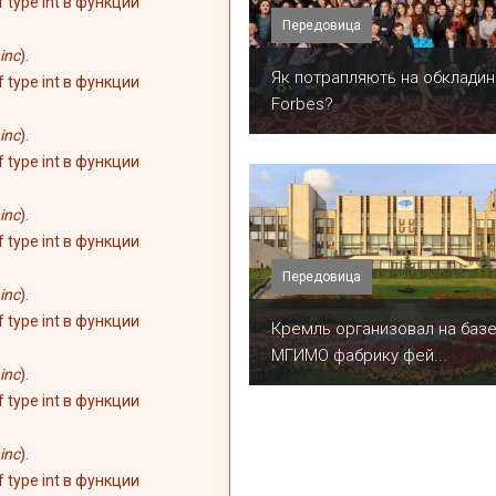
of type int в функции
Передовица
inc
).
​Як потрапляють на обкладин
of type int в функции
Forbes?
inc
).
of type int в функции
inc
).
of type int в функции
Передовица
inc
).
of type int в функции
Кремль организовал на баз
МГИМО фабрику фей...
inc
).
of type int в функции
inc
).
of type int в функции