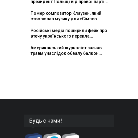
президент Польщі від правої партії...
Помер композитор Клаузен, який
створював музику для «Сімпсо...
Російські медіа поширили фейк про
втечу українського перекла...
Американський журналіст зазнав
травм унаслідок обвалу балкон...
Будь с нами!