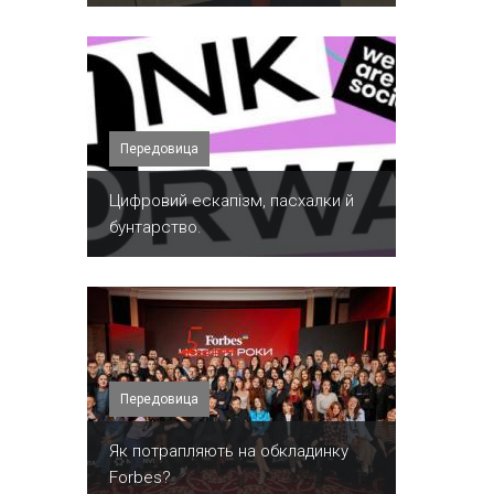
Передовица
​Цифровий ескапізм, пасхалки й
бунтарство.
Передовица
​Як потрапляють на обкладинку
Forbes?