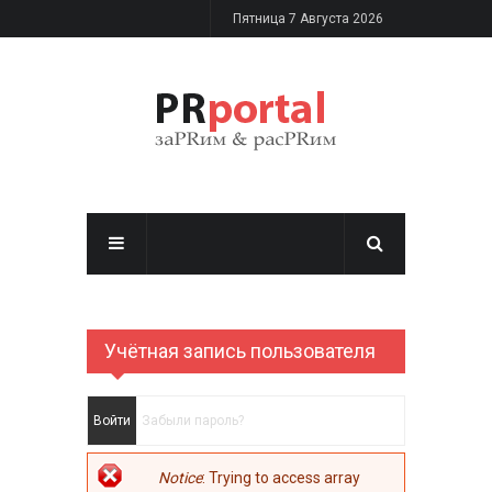
Перейти к основному содержанию
Пятница 7 Августа 2026
Учётная запись пользователя
Главные вкладки
Войти
(активная вкладка)
Забыли пароль?
Сообщение об
Notice
: Trying to access array