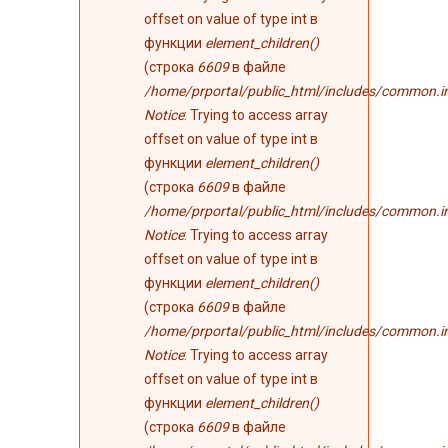
offset on value of type int в
функции
element_children()
(строка
6609
в файле
/home/prportal/public_html/includes/common.i
Notice
: Trying to access array
offset on value of type int в
функции
element_children()
(строка
6609
в файле
/home/prportal/public_html/includes/common.i
Notice
: Trying to access array
offset on value of type int в
функции
element_children()
(строка
6609
в файле
/home/prportal/public_html/includes/common.i
Notice
: Trying to access array
offset on value of type int в
функции
element_children()
(строка
6609
в файле