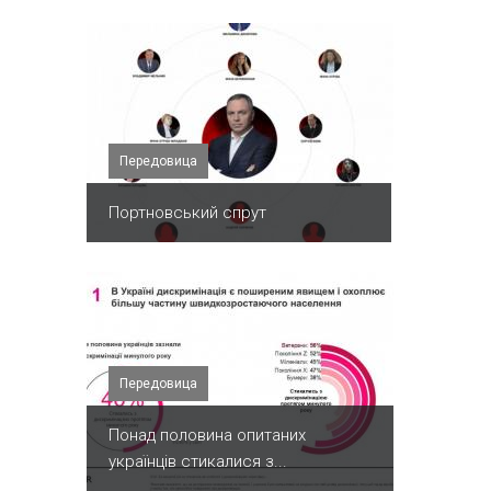
Передовица
Портновський спрут
Передовица
Понад половина опитаних
українців стикалися з...