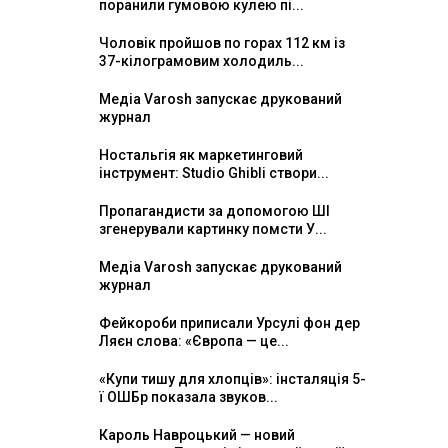
поранили гумовою кулею пі...
Чоловік пройшов по горах 112 км із
37-кілограмовим холодиль...
Медіа Varosh запускає друкований
журнал
Ностальгія як маркетинговий
інструмент: Studio Ghibli створи...
Пропагандисти за допомогою ШІ
згенерували картинку помсти У...
Медіа Varosh запускає друкований
журнал
Фейкороби приписали Урсулі фон дер
Ляєн слова: «Європа — це...
«Купи тишу для хлопців»: інсталяція 5-
ї ОШБр показала звуков...
Кароль Навроцький — новий