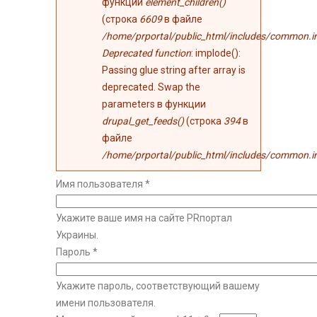
функции
element_children()
(строка
6609
в файле
/home/prportal/public_html/includes/common.i
Deprecated function
: implode():
Passing glue string after array is
deprecated. Swap the
parameters в функции
drupal_get_feeds()
(строка
394
в
файле
/home/prportal/public_html/includes/common.i
Имя пользователя
*
Укажите ваше имя на сайте PRпортал
Украины.
Пароль
*
Укажите пароль, соответствующий вашему
имени пользователя.