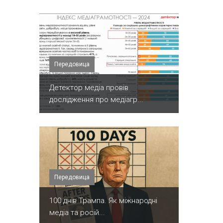
Передовица
Детектор медіа провів
дослідження про медіагр...
Передовица
100 днів Трампа. Як міжнародні
медіа та росій...