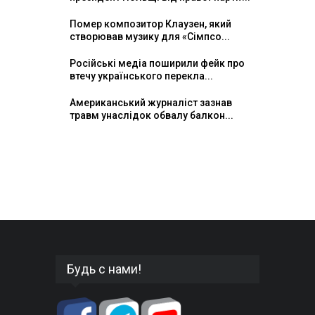
Помер композитор Клаузен, який
створював музику для «Сімпсо...
Російські медіа поширили фейк про
втечу українського перекла...
Американський журналіст зазнав
травм унаслідок обвалу балкон...
Будь с нами!