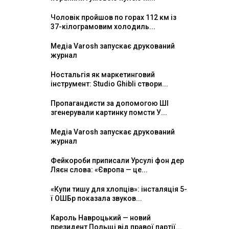
Чоловік пройшов по горах 112 км із
37-кілограмовим холодиль...
Медіа Varosh запускає друкований
журнал
Ностальгія як маркетинговий
інструмент: Studio Ghibli створи...
Пропагандисти за допомогою ШІ
згенерували картинку помсти У...
Медіа Varosh запускає друкований
журнал
Фейкороби приписали Урсулі фон дер
Ляєн слова: «Європа — це...
«Купи тишу для хлопців»: інсталяція 5-
ї ОШБр показала звуков...
Кароль Навроцький — новий
президент Польщі від правої партії...