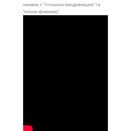
називає її “тітонькою мандрівницею” та
“іконою фемінізму”.