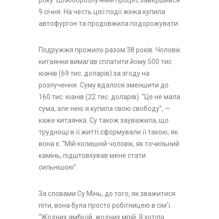
року. Шлюборозлучний процес завершився
9 січня. На честь цієї події жінка купила
автофургон та продовжила подорожувати.
Подружжя прожило разом 38 років. Чоловік
китаянки вимагав сплатити йому 500 тис.
юанів (69 тис. доларів) за згоду на
розлучення. Суму вдалося зменшити до
160 тис. юанів (22 тис. доларів). “Це не мала
сума, але нею я купила свою свободу”, —
каже китаянка. Су також зауважила, що
труднощі в її житті сформували її такою, як
вона є: “Мій колишній чоловік, як точильний
камінь, підштовхував мене стати
сильнішою”.
За словами Су Мінь, до того, як зважитися
піти, вона була просто робітницею в сім’ї.
“Жодних амбіцій, жодних мрій. Я хотіла