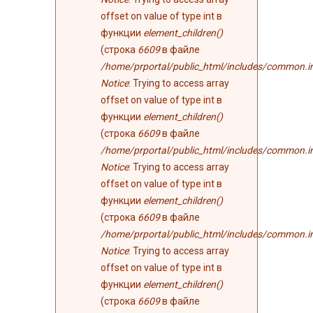
offset on value of type int в
функции
element_children()
(строка
6609
в файле
/home/prportal/public_html/includes/common.i
Notice
: Trying to access array
offset on value of type int в
функции
element_children()
(строка
6609
в файле
/home/prportal/public_html/includes/common.i
Notice
: Trying to access array
offset on value of type int в
функции
element_children()
(строка
6609
в файле
/home/prportal/public_html/includes/common.i
Notice
: Trying to access array
offset on value of type int в
функции
element_children()
(строка
6609
в файле