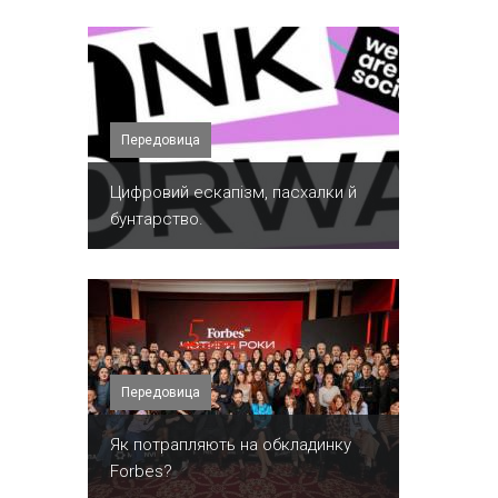
Передовица
​Цифровий ескапізм, пасхалки й
бунтарство.
Передовица
​Як потрапляють на обкладинку
Forbes?