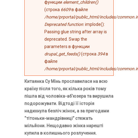
функции
element_children()
(строка
6609
в файле
/home/prportal/public_html/includes/common.i
Deprecated function
: implode():
Passing glue string after array is
deprecated. Swap the
parameters в функции
drupal_get_feeds()
(строка
394
в
файле
/home/prportal/public_html/includes/common.i
Китаянка Су Мінь прославилася на всю
країну після того, як кілька років тому
пішла від чоловіка-аб’юзера та вирушила
подорожувати. Відтоді її історія
надихнула безліч жінок, а за пригодами
“тітоньки-мандрівниці” стежать
мільйони. Нещодавно жінка нарешті
купила в колишнього розлучення.