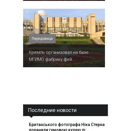
Передовица
Кремль организовал на базе
МГИМО фабрику фей...
Последние новости
Британського фотографа Ніка Стерна
поранили гумовою кулею пі...