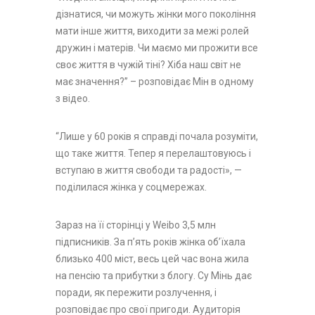
дізнатися, чи можуть жінки мого покоління
мати інше життя, виходити за межі ролей
дружин і матерів. Чи маємо ми прожити все
своє життя в чужій тіні? Хіба наш світ не
має значення?” – розповідає Мін в одному
з відео.
“Лише у 60 років я справді почала розуміти,
що таке життя. Тепер я перелаштовуюсь і
вступаю в життя свободи та радості», —
поділилася жінка у соцмережах.
Зараз на її сторінці у Weibo 3,5 млн
підписників. За п’ять років жінка об’їхала
близько 400 міст, весь цей час вона жила
на пенсію та прибутки з блогу. Су Мінь дає
поради, як пережити розлучення, і
розповідає про свої пригоди. Аудиторія