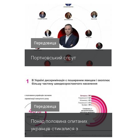
Передовица
Портновський спрут
Передовица
Понад половина опитаних
українців стикалися з...