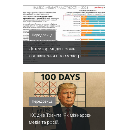
Передовица
Детектор медіа провів
дослідження про медіагр...
Передовица
100 днів Трампа. Як міжнародні
медіа та росій...