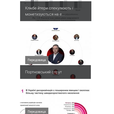
Клікбе йтери спекулюють і
монетизуються на е...
Передовица
Портновський спрут
Передовица