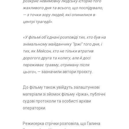
розкриє невимовну людську історію того
жахливого дня та всього, що послідувало,
— з точки зору людей, які опинилися в
центрі трагедії»
.
«У фільмі об’єднані розповіді тих, хто був на
знімальному майданчику "Іржі" того дня, і
тих, як Мейсон, хто не тільки втратив
дорогого друга та колегу, але й досі
переживає травму, отриману після
цього»
, — зазначили автори проєкту.
До фільму також увійдуть залаштункові
матеріали зі зйомок фільму «Іржа», публічні
судові протоколи та особисті архіви
операторки.
Режисерка стрічки розповіла, що Галина