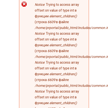
Сообщение об
Notice
: Trying to access array
ошибке
offset on value of type int в
функции
element_children()
(строка
6609
в файле
/home/prportal/public_html/includes/common.i
Notice
: Trying to access array
offset on value of type int в
функции
element_children()
(строка
6609
в файле
/home/prportal/public_html/includes/common.i
Notice
: Trying to access array
offset on value of type int в
функции
element_children()
(строка
6609
в файле
/home/prportal/public_html/includes/common.i
Notice
: Trying to access array
offset on value of type int в
функции
element_children()