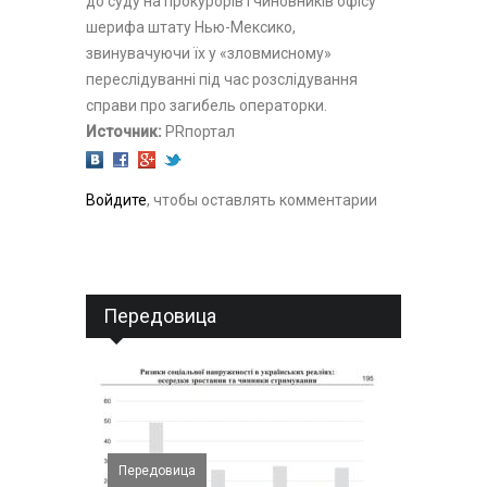
до суду на прокурорів і чиновників офісу
шерифа штату Нью-Мексико,
звинувачуючи їх у «зловмисному»
переслідуванні під час розслідування
справи про загибель операторки.
Источник:
PRпортал
Войдите
, чтобы оставлять комментарии
Передовица
Передовица