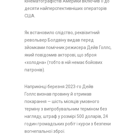
кінематографістів Америки включив її до
десяти найперспективніших операторів
США.
Як встановило слідство, реквізитний
револьвер Болдвіну видав перед
зйомками помічник режисера Дейв Голлс,
який повідомив акторові, що зброя
«холодна» (тобто в ній немає бойових
патронів).
Наприкінці березня 2023-го Дейв
Голлс визнав провину й отримав
покарання — шість місяців умовного
терміну з випробувальним терміном без
нагляду, штраф у розмірі 500 доларів, 24
годин громадських робіт і курси з безпеки
вогнепальної зброї.