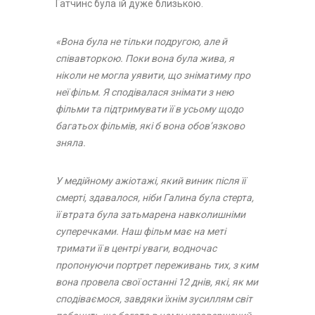
Гатчинс була їй дуже близькою.
«Вона була не тільки подругою, але й
співавторкою. Поки вона була жива, я
ніколи не могла уявити, що зніматиму про
неї фільм. Я сподівалася знімати з нею
фільми та підтримувати її в усьому щодо
багатьох фільмів, які б вона обов’язково
зняла.
У медійному ажіотажі, який виник після її
смерті, здавалося, ніби Галина була стерта,
її втрата була затьмарена навколишніми
суперечками. Наш фільм має на меті
тримати її в центрі уваги, водночас
пропонуючи портрет переживань тих, з ким
вона провела свої останні 12 днів, які, як ми
сподіваємося, завдяки їхнім зусиллям світ