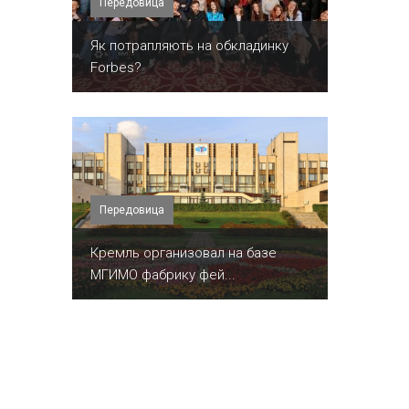
Передовица
​Як потрапляють на обкладинку
Forbes?
Передовица
Кремль организовал на базе
МГИМО фабрику фей...