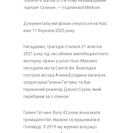
побачить ще багато в чому незавершений
портрет Галини
», — поділилася Мейсон.
Документальний фільм очікується на Hulu
вже 11 березня 2025 року.
Нагадаємо, трагедія сталася 21 жовтня
2021 року під час зйомок малобюджетного
вестерну «Іржа» у штаті Нью-Мексико
неподалік міста Санта-Фе. Внаслідок
пострілу актора Алека Болдвіна загинула
операторка Галина Гатчинс та був
поранений режисер Джоел Соуза, який
перебував за її спиною.
Галині Гатчинс було 42 роки, вона мала
громадянство України та працювала в
Голлівуді. У 2019-му журнал асоціації