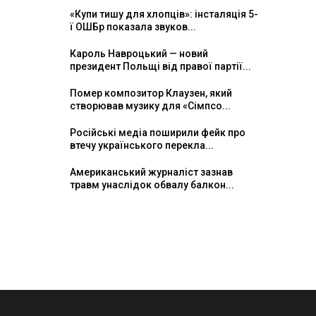
«Купи тишу для хлопців»: інсталяція 5-
ї ОШБр показала звуков...
Кароль Навроцький — новий
президент Польщі від правої партії...
Помер композитор Клаузен, який
створював музику для «Сімпсо...
Російські медіа поширили фейк про
втечу українського перекла...
Американський журналіст зазнав
травм унаслідок обвалу балкон...