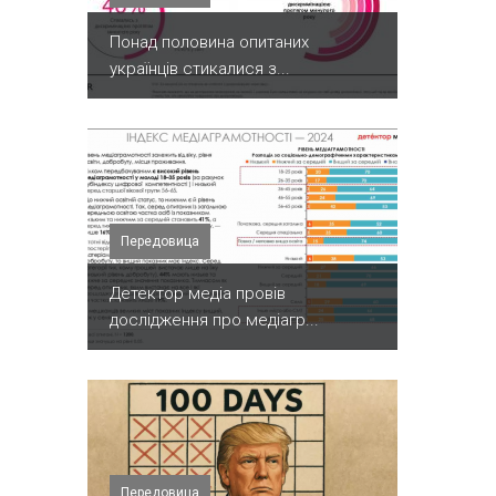
Понад половина опитаних
українців стикалися з...
Передовица
Детектор медіа провів
дослідження про медіагр...
Передовица