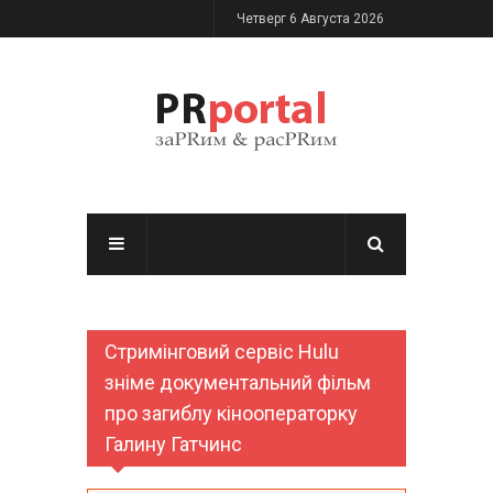
Перейти к основному содержанию
Четверг 6 Августа 2026
Стримінговий сервіс Hulu
зніме документальний фільм
про загиблу кінооператорку
Галину Гатчинс