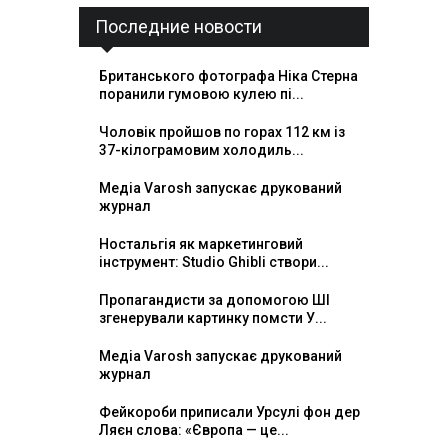
Последние новости
Британського фотографа Ніка Стерна
поранили гумовою кулею пі...
Чоловік пройшов по горах 112 км із
37-кілограмовим холодиль...
Медіа Varosh запускає друкований
журнал
Ностальгія як маркетинговий
інструмент: Studio Ghibli створи...
Пропагандисти за допомогою ШІ
згенерували картинку помсти У...
Медіа Varosh запускає друкований
журнал
Фейкороби приписали Урсулі фон дер
Ляєн слова: «Європа — це...