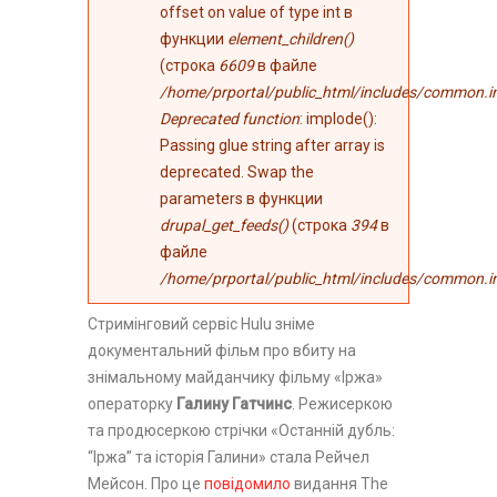
offset on value of type int в
функции
element_children()
(строка
6609
в файле
/home/prportal/public_html/includes/common.i
Deprecated function
: implode():
Passing glue string after array is
deprecated. Swap the
parameters в функции
drupal_get_feeds()
(строка
394
в
файле
/home/prportal/public_html/includes/common.i
Стримінговий сервіс Hulu зніме
документальний фільм про вбиту на
знімальному майданчику фільму «Іржа»
операторку
Галину Гатчинс
. Режисеркою
та продюсеркою стрічки «Останній дубль:
“Іржа” та історія Галини» стала Рейчел
Мейсон. Про це
повідомило
видання The