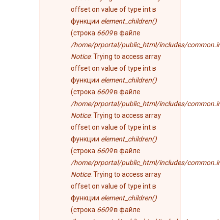
offset on value of type int в
функции
element_children()
(строка
6609
в файле
/home/prportal/public_html/includes/common.i
Notice
: Trying to access array
offset on value of type int в
функции
element_children()
(строка
6609
в файле
/home/prportal/public_html/includes/common.i
Notice
: Trying to access array
offset on value of type int в
функции
element_children()
(строка
6609
в файле
/home/prportal/public_html/includes/common.i
Notice
: Trying to access array
offset on value of type int в
функции
element_children()
(строка
6609
в файле