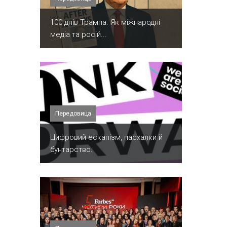
100 днів Трампа. Як міжнародні
медіа та росій...
Передовица
​Цифровий ескапізм, пасхалки й
бунтарство.