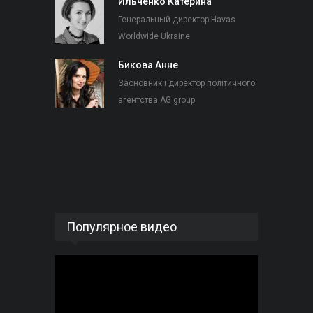
Ильченко Катерина
Генеральный директор Havas
Worldwide Ukraine
Бикова Анне
Засновник і директор політичного
агентства AG group
Популярное видео