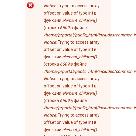
Сообщение об
Notice
: Trying to access array
ошибке
offset on value of type int в
функции
element_children()
(строка
6609
в файле
/home/prportal/public_html/includes/common.i
Notice
: Trying to access array
offset on value of type int в
функции
element_children()
(строка
6609
в файле
/home/prportal/public_html/includes/common.i
Notice
: Trying to access array
offset on value of type int в
функции
element_children()
(строка
6609
в файле
/home/prportal/public_html/includes/common.i
Notice
: Trying to access array
offset on value of type int в
функции
element_children()