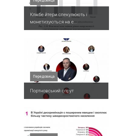
Передовица
Клікбе йтери спекулюють і
монетизуються на е...
Передовица
Портновський спрут