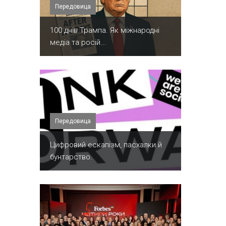
Передовица
100 днів Трампа. Як міжнародні
медіа та росій...
Передовица
​Цифровий ескапізм, пасхалки й
бунтарство.