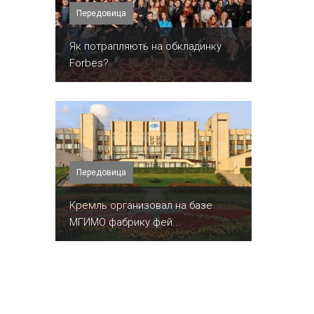
Передовица
​Як потрапляють на обкладинку
Forbes?
Передовица
Кремль организовал на базе
МГИМО фабрику фей...