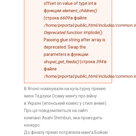
offset on value of type int в
функции
element_children()
(строка
6609
в файле
/home/prportal/public_html/includes/common.i
Deprecated function
: implode():
Passing glue string after array is
deprecated. Swap the
parameters в функции
drupal_get_feeds()
(строка
394
в
файле
/home/prportal/public_html/includes/common.i
В Японії номінували на культурну премію
імені Тедзуки Осаму манґу про війну
в Україні (японський комікс у стилі аніме).
Про це повідомляється на сайті
компанії
Asahi Shimbun
, яка проводить
конкурс.
До фіналу премії потрапила манґа Бойові