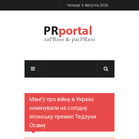
Перейти к основному содержанию
Четверг 6 Августа 2026
Манґу про війну в Україні
номінували на солідну
японську премію Тедзуки
Осаму