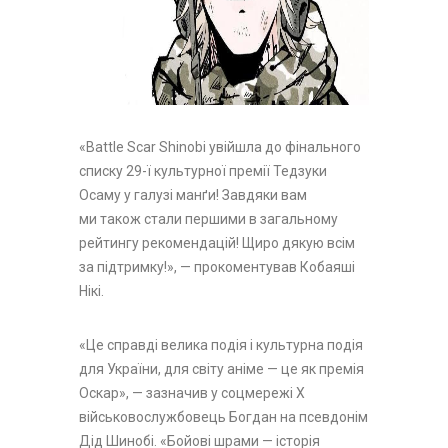
«Battle Scar Shinobi увійшла до фінального
списку 29-ї культурної премії Тедзуки
Осаму у галузі манґи! Завдяки вам
ми також стали першими в загальному
рейтингу рекомендацій! Щиро дякую всім
за підтримку!», — прокоментував Кобаяші
Нікі.
«Це справді велика подія і культурна подія
для України, для світу аніме — це як премія
Оскар», — зазначив у соцмережі X
військовослужбовець Богдан на псевдонім
Дід Шинобі. «Бойові шрами — історія