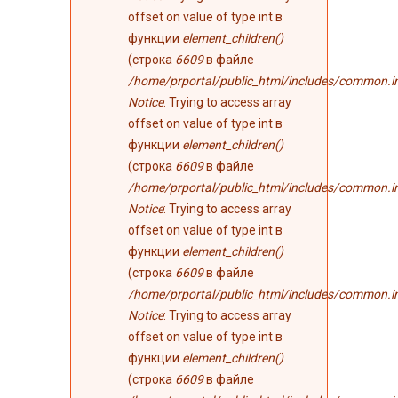
offset on value of type int в
функции
element_children()
(строка
6609
в файле
/home/prportal/public_html/includes/common.i
Notice
: Trying to access array
offset on value of type int в
функции
element_children()
(строка
6609
в файле
/home/prportal/public_html/includes/common.i
Notice
: Trying to access array
offset on value of type int в
функции
element_children()
(строка
6609
в файле
/home/prportal/public_html/includes/common.i
Notice
: Trying to access array
offset on value of type int в
функции
element_children()
(строка
6609
в файле