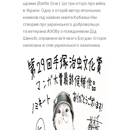
шрами (Battle Scar). Це три історії про війну
в Україні. Одну з історій автор японських
коміксів під назвою манґа Кобаяші Нікі
створив про українського добровольця
та ветерана АЗОВу з псевдонімом Дід
Шинобі, справжнє ім'я якого Богдан. Історія
написана зі слів українського захисника.