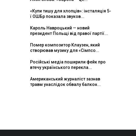
«Купи тишу для хлопців»: інсталяція 5-
ї ОШБр показала звуков...
Кароль Навроцький — новий
президент Польщі від правої партії...
Помер композитор Клаузен, який
створював музику для «Сімпсо...
Російські медіа поширили фейк про
втечу українського перекла...
Американський журналіст зазнав
травм унаслідок обвалу балкон...