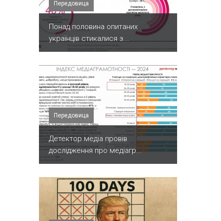
Передовица
Понад половина опитаних
українців стикалися з...
Передовица
Детектор медіа провів
дослідження про медіагр...